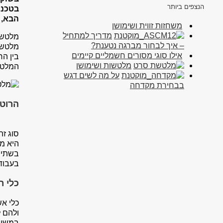
הנצפים ביותר
בטכנו
הבא, 
משחזות זווית ושימושן
מדריך למתחיל
מלטשות
– איך לבחור מברגה נטענת?
מלטשות
אילו סוגי מסורים חשמליים קיימים
בין הח
מלטשות ושימושן
המלטש
על מה לשים דגש
בבחירת מקדחה
הרוט
סוג זה
היא מג
בשתי ה
בעבודה
כלי ר
כלי אש
ולהם ל
במשימו