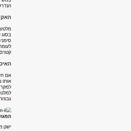
הנדרשת
האקס
מלטשת 
בסוג ז
סימנים
לעומת
קטנים.
האיכ
אם חי
אותו מ
למקרים
למלטש
גבוהה
המגול
ישנן מ