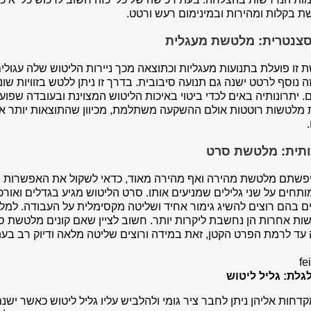
 בקלות ומהירות ובמינימום רעש ורטט.
צנטרית: מלטשת מעגלית
זו פועלת בתנועות מעגליות וכתוצאה מכך ניירות הליטוש שלה עגולי
ה נוסף לרטט ישנה גם תנועה סיבובית. בדרך זו ניתן ללטש בזוויות 
. יתרונותיה באים לכדי ביטוי באיכות הליטוש המצוינת ובעובדה שפוע
 מלטשות רוטטות אולם ההשקעה משתלמת, מכיוון שהתוצאות יותר איכ
ותית: מלטשת סרט
פשתם מלטשת מהירה ואף מהירה מאוד, כדאי לשקול את האפשרות 
ותחים על שני גלילים שמניעים אותו. סרט הליטוש מגיע בגדלים וא
 בהם רוצים להשיג גימור אחיד ושליטה מקסימלית על העבודה. למלטש
ות אחרות הן נחשבת ליקרות יותר. חשוב לציין שאם קונים מלטשת 
 עד לרמת הפרט הקטן, זאת במידה ורוצים שליטה מלאה ודיוק רב בע
גלת: גליל ליטוש
קדחות אליהן ניתן לחבר ציר גומי ולהלביש עליו גליל ליטוש כאשר ישנ