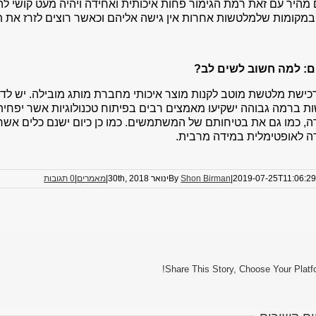
מהיר עם זאת רמת הגימור פחות איכותית ואחידה ויהיה מעט קושי ל
במקומות שלמלטשות אחרות אין גישה אליהם וכאשר רוצים לזרז את תה
ם: למה חשוב לשים לב?
ישת מלטשת מוטב לקנות מוצר איכותי מחברת מותג מובילה. יש לדע
 ברמה גבוהה ישקיעו מאמצים רבים בפיתוח טכנולוגיות אשר יפחיתו
, כמו גם את בטיחותם של המשתמשים. כמו כן כיום ישנם כלים אשר
ה לאופטימלית במידה מרבית.
2019-07-25T11:06:2
|
Shon Birman
By
ינואר 30th, 2018
|
מאמרים
|
0 תגובות
Share This Story, Choose Your Platf