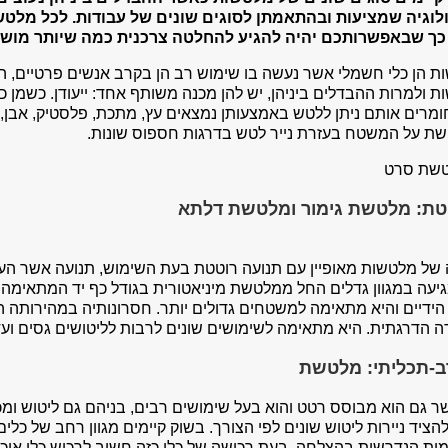
לוגיה שמציעות ובהתאמתן לסוגים שונים של עבודות. לכל מלטשת
כך שבאפשרותכם יהיה להגיע להחלטה צרכנית כמה שיותר מושכל
 הן כלי חשמלי אשר נעשה בו שימוש רב הן בקרב אנשים פרטיים, הן 
 ולמרות ההבדלים ביניהן, יש להן מכנה משותף אחד: ייעודן. כשמן כן 
ומרים אותם ניתן ללטש באמצעותן נמצאים עץ, מתכת, פלסטיק, אבן, ב
ת על המשטח בעזרת נייר לטש בדרגות חספוס שונות.
טת: מלטשת גימור ומלטשת דלתא
 של מלטשות מאופיין עם תנועה רוטטת בעת השימוש, תנועה אשר העניק
יעה במגוון גדלים החל ממלטשת מיניאטורית בגודל כף יד המתאימה
ידיים והיא מתאימה למשטחים גדולים יותר. חסרונותיה במהירותה האי
 הדרגתית. היא מתאימה לשימושים שונים לרבות לליטושים גסים ועד
ב-תכליתי: מלטשת
ר גם הוא מבוסס רטט והוא בעל שימושים רבים, בניהם גם ליטוש ומכאן 
הציד ניירות ליטוש שונים לפי הצורך. בשוק קיימים מגוון רחב של כלי
ת הנדרשות בהצלחה. בעת רכישה של כלי כזה חשוב לרכוש כלי איכות