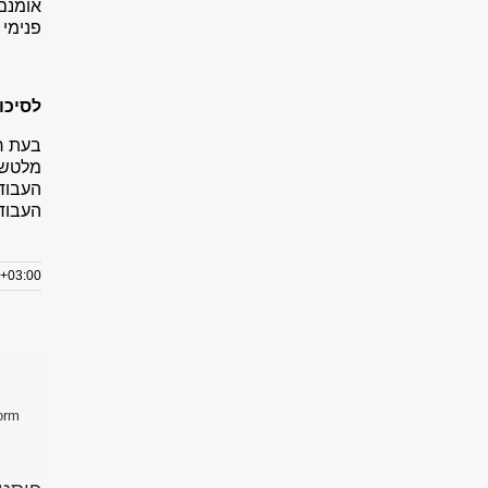
אומנם 
פנימי 
לסיכו
בעת רכ
מלטשות
העבודה
העבוד
9+03:00
orm!