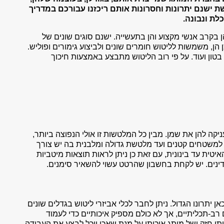
 ישנם יתרונות וחסרונות אותם ריכזנו עבורכם במדריך
ת ונבונה.
בקרב אנשי מקצוע והן בתעשייה. ישנם סוגים שונים של
הן, משמשות לליטוש חומרים שונים ולביצוע גימורים ופוליש.
טון ועוד. על פי רוב הליטוש מתבצע באמצעות חיכוך
ה להן את שמן. מבין כל המלטשות זו אולי הנפוצה ביותר,
 למשטחים קטנים ועד מלטשת גדולה ומלבנית בה יש צורך
טית עד בינונית, עם זאת כן ניתן לראות תוצאות מיטביות
ינים. יש לקחת בחשבון שהרטט עשוי להשאיר סימנים.
יתרונו הגדול. ניתן לחבר לכלי אביזרי ליטוש בגדלים שונים
ם רב-תכליתיים, אך לא כולם מספיק איכותיים כדי לעמוד
י חזק ושל מותג איכותי על מנת שאכן יוכל לבצע את העבודה