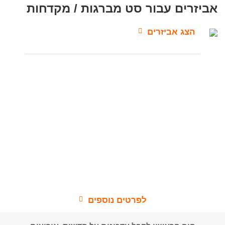
אביזרים עבור סט מברגות / מקדחות
הצג אביזרים
השילוב המושלם של סוללה, מנוע
ואלקטרוניקה באיכות גבוה
הם שעושים את כל ההבדל במכשירי
מקדחות / מברגות של Fein
FEIN Cordless Drills/Drivers
לפרטים נוספים