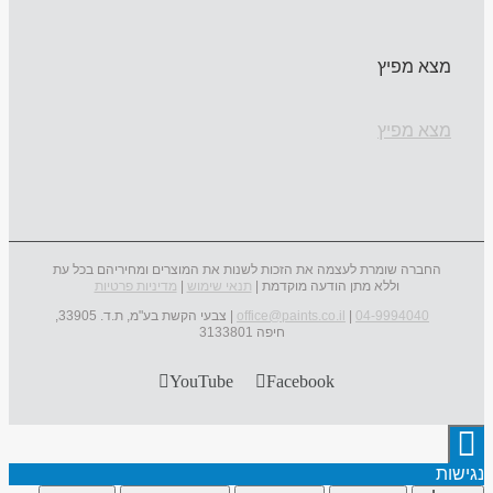
מצא מפיץ
מצא מפיץ
החברה שומרת לעצמה את הזכות לשנות את המוצרים ומחיריהם בכל עת
וללא מתן הודעה מוקדמת |
תנאי שימוש
|
מדיניות פרטיות
04-9994040
|
office@paints.co.il
| צבעי הקשת בע"מ, ת.ד. 33905,
חיפה 3133801
YouTube
Facebook
נגישות