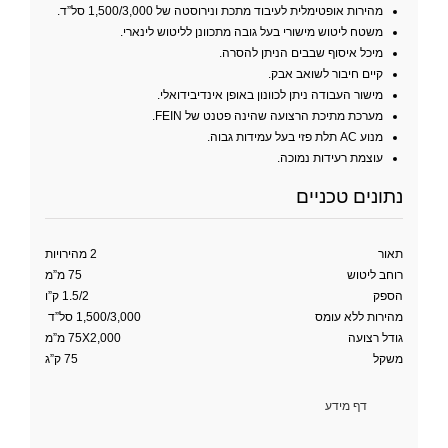
מהירות אופטימלית לעיבוד מתכת ונירוסטה של 1,500/3,000 סל”ד.
משטח ליטוש מישורי בעל גובה מתכוונן לליטוש לינארי.
מיכל איסוף שבבים הניתן להסרה.
קיים חיבור לשואב אבק.
מישור העבודה ניתן לכוונון באופן אינדיבידואלי.
מערכת מתיכת הרצועה שהינה פטנט של FEIN.
מנוע AC תלת פזי בעל עמידות גבוה.
עוצמת רעידות נמוכה.
נתונים טכניים
תאור
2 מהירויות
רוחב ליטוש
75 מ”מ
הספק
1.5/2 ק”ו
מהירות ללא עומס
1,500/3,000 סל”ד
גודל רצועה
75X2,000 מ”מ
משקל
75 ק”ג
דף מידע