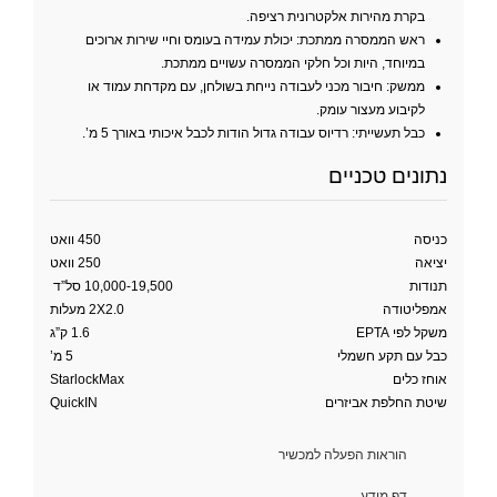
בקרת מהירות אלקטרונית רציפה.
ראש הממסרה ממתכת: יכולת עמידה בעומס וחיי שירות ארוכים
במיוחד, היות וכל חלקי הממסרה עשויים ממתכת.
ממשק: חיבור מכני לעבודה נייחת בשולחן, עם מקדחת עמוד או
לקיבוע מעצור עומק.
כבל תעשייתי: רדיוס עבודה גדול הודות לכבל איכותי באורך 5 מ’.
נתונים טכניים
כניסה
450 וואט
יציאה
250 וואט
תנודות
10,000-19,500 סל”ד
אמפליטודה
2X2.0 מעלות
משקל לפי EPTA
1.6 ק”ג
כבל עם תקע חשמלי
5 מ’
אוחז כלים
StarlockMax
שיטת החלפת אביזרים
QuickIN
הוראות הפעלה למכשיר
דף מידע