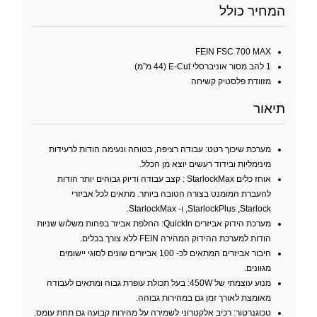
המחיר כולל
FEIN FSC 700 MAX
1 להב מסור אוניברסלי E-Cut ‏(44 מ”מ)
מזוודת פלסטיק קשיחה
תיאור
מערכת שיכוך רטט: עבודה רציפה, בטוחה ונעימה הודות לרעידות
מינימליות ובידוד רעשים יוצא מן הכלל.
אוחז כלים StarlockMax : קצב עבודה ודיוק גבוהים יותר הודות
להעברת המומנט בצורה הטובה ביותר. מתאים לכל אביזרי
StarlockPlus ,Starlock, ו- StarlockMax.
מערכת הידוק אביזרים QuickIn: החלפת אביזר בפחות משלוש שניות
הודות למערכת ההידוק המהירה FEIN ללא צורך בכלים.
חיבור אביזרים המתאים לכ- 100 אביזרים שונים לסוגי יישומים
מגוונים.
מנוע עוצמתי של 450W: בעל תכולת עופרת גבוה ומתאים לעבודה
מאומצת לאורך זמן גם במהירות גבוהה.
טכוגנרטור: רכיב אלקטרוני לשמירה על מהירות קבועה גם תחת עומס.