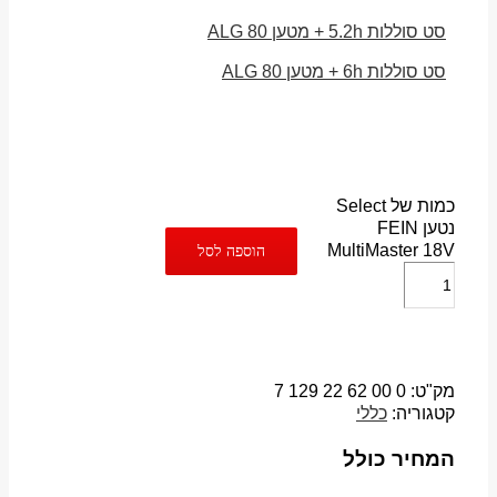
סט סוללות 5.2h + מטען ALG 80
סט סוללות 6h + מטען ALG 80
כמות של Select
נטען FEIN
MultiMaster 18V
הוספה לסל
מק"ט:
0 00 62 22 129 7
קטגוריה:
כללי
המחיר כולל