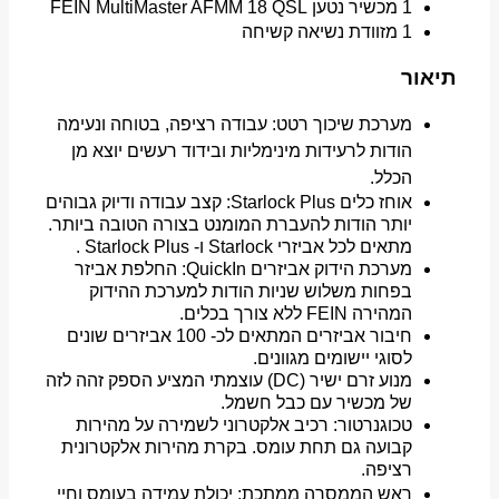
1 מכשיר נטען FEIN MultiMaster AFMM 18
QSL
1 מזוודת נשיאה קשיחה
תיאור
מערכת שיכוך רטט: עבודה רציפה, בטוחה ונעימה
הודות לרעידות מינימליות ובידוד רעשים יוצא מן
הכלל.
אוחז כלים Starlock Plus: קצב עבודה ודיוק גבוהים
יותר הודות להעברת המומנט בצורה הטובה ביותר.
מתאים לכל אביזרי Starlock ו- Starlock Plus .
מערכת הידוק אביזרים QuickIn: החלפת אביזר
בפחות משלוש שניות הודות למערכת ההידוק
המהירה FEIN ללא צורך בכלים.
חיבור אביזרים המתאים לכ- 100 אביזרים שונים
לסוגי יישומים מגוונים.
מנוע זרם ישיר (DC) עוצמתי המציע הספק זהה לזה
של מכשיר עם כבל חשמל.
טכוגנרטור: רכיב אלקטרוני לשמירה על מהירות
קבועה גם תחת עומס. בקרת מהירות אלקטרונית
רציפה.
ראש הממסרה ממתכת: יכולת עמידה בעומס וחיי