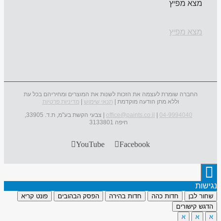
מצא מפיץ
מצא מפיץ
החברה שומרת לעצמה את הזכות לשנות את המוצרים ומחיריהם בכל עת
וללא מתן הודעה מוקדמת |
תנאי שימוש
|
מדיניות פרטיות
04-9994040
|
office@paints.co.il
| צבעי הקשת בע"מ, ת.ד. 33905,
חיפה 3133801
YouTube
Facebook
נגישות
שחור לבן
חדות כהה
חדות בהירה
הפסק הבהובים
פונט קריא
הדגש קישורים
א
א
א