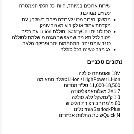
שירות ארוכים במיוחד, היות וכל חלקי הממסרה
עשויים ממתכת.
ממשק: חיבור מכני לעבודה נייחת בשולחן, עם
מקדחת עמוד או לקיבוע מעצור עומק.
טכנולוגיית SafetyCell: סוללת Li-ion עם רכיב
ניטור לכל תא מה שמאפשר הגנה מושלמת לסוללה
כנגד עומס יתר, התחממות יתר ופריקה מלאה.
צג מצב טעינה בכל סוללה.
נתונים טכניים
18V וואט
מתח סוללה
Li-ion / HighPower Li-ion
סוללה מתאימה
11,000-18,500 סל”ד
תנודות
2X1.7 מעלות
אמפליטודה
1.3 ק”ג
משקל ללא סוללה
80 מ”מ
רוחב רפידת הליטוש
StarlockPlus
אוחז כלים
QuickIN
שיטת החלפת אביזרים