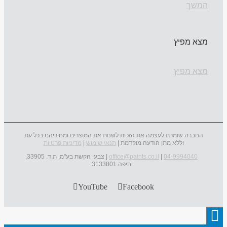
המשך
מצא מפיץ
מצא מפיץ
החברה שומרת לעצמה את הזכות לשנות את המוצרים ומחיריהם בכל עת
וללא מתן הודעה מוקדמת |
תנאי שימוש
|
מדיניות פרטיות
04-9994040
|
office@paints.co.il
| צבעי הקשת בע"מ, ת.ד. 33905,
חיפה 3133801
YouTube
Facebook