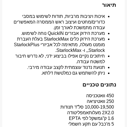
תיאור
איכות ויציבות מרביות, תודות לשימוש במסבי
כדורים/מחטים ועיצוב ראש הממסרה המאפשרים
עבודה מתמשכת לאורך זמן.
מערכת הידוק אבזרים QuickIN נוחה לשימוש.
מערכת הידוק כלים StarlockMax בעלת העברת
מומנט מעולה, מתאימה לכל אביזרי StarlockPlus
,Starlock, ו- StarlockMax.
חיתוכים נקיים אפילו בביצוע ידני, לא נדרש חיבור
למשטח עבודה.
תנועת נדנוד עוצמתית לקצב עבודה מירבי.
ניתן להשתמש גם כמלטשת דלתא.
נתונים טכניים
450 וואט
כניסה
250 וואט
יציאה
10,000-19,500 סל”ד
תנודות
2X2.0 מעלות
אמפליטודה
1.6 ק”ג
משקל לפי EPTA
5 מ’
כבל עם תקע חשמלי