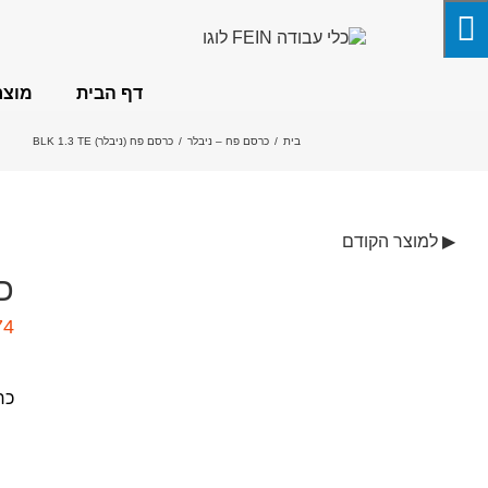
לג
תוכן
דף הבית
מוצר
בית
/
כרסם פח – ניבלר
/
כרסם פח (ניבלר) BLK 1.3 TE
▶ למוצר הקודם
כר
74
כרס