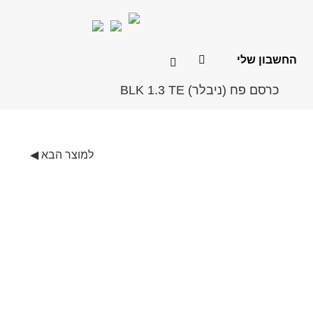
החשבון שלי
כרסם פח (ניבלר) BLK 1.3 TE
מברגות/מקדחות
שאלות ותשובות
תחזוקה ותיקונים
שואבי אבק 
למוצר הבא ◀
כרסמי פח – ניבלרים
מסור 
מלטשות סרט