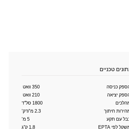
תונים טכניים
ספק כניסה
350 וואט
ספק יציאה
210 וואט
הלכים
1800 סל”ד
הירות חיתוך
2.3 מ’/דק’
בל עם תקע
5 מ’
שקל לפי EPTA
1.8 ק”ג