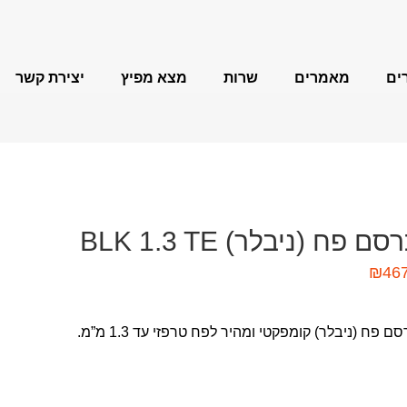
ים
מאמרים
שרות
מצא מפיץ
יצירת קשר
FEIN MultiMaster
משחזות זווית
סם פח (ניבלר) BLK 1.3 TE
₪
46
מקדחות מגנטיות
ם פח (ניבלר) קומפקטי ומהיר לפח טרפזי עד 1.3 מ”מ.