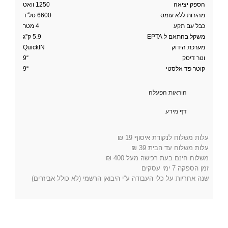
הספק יציאה
1250 וואט
מהירות ללא עומס
6600 סל”ד
כבל עם תקע
4 מטר
משקל בהתאם ל EPTA
5.9 ק”ג
מערכת הידוק
QuickIN
וטר דיסק
“9
קוטר פד אלסטי
“9
הוראות הפעלה
דף מידע
עלות משלוח לנקודת איסוף 19 ₪
עלות משלוח עד הבית 39 ₪
משלוח חינם בעת רכישה מעל 400 ₪
זמן הספקה 7 ימי עסקים
שנה אחריות על כלי העבודה ע”י היבואן הרשמי (לא כולל אביזרים)