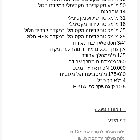
50 מ”מ
עומק קדיחה מקסימלי במקדח חלול
14 M
הברזה
31 מ”מ
קוטר שיקוע מקסימלי
16 מ”מ
קוטר קידוד מקסימלי
35 מ”מ
קוטר קדיחה מקסימלי במקדח קרביד חלול
35 מ”מ
קוטר קדיחה מקסימלי במקדח HSS חלול
“3/4 Weldon
חיבור מקדח
אין צורך בכלים מיוחדים
החלפת מקדח
135 מ”מ
מהלך עבודה
260 מ”מ
תחום מהלך עבודה
10,000 N
כוח אחיזה מגנטי
175X80 מ”מ
טביעת רגל מגנטית
4 מ’
אורך כבל
10.6 ק”ג
משקל לפי EPTA
הוראות הפעלה
דף מידע
עלות משלוח לנקודת איסוף 19 ₪
עלות משלוח עד הבית 39 ₪