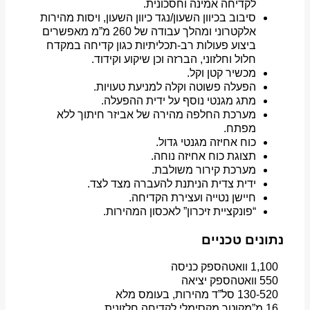
לקדיחה אמינה וחסכונית.
סיבוב בכיוון השעון/נגד כיוון השעון, ויסות מהירות
אלקטרוני ומהלך עבודה של 260 מ”מ מאפשרים
ביצוע פעולות רב-תכליתיות כגון קדיחה במקדח
חלול וחלזוני, הברזה וכן שיקוע וקידוד.
מכשיר קטן וקל.
הפעלה פשוטה וקלה למניעת טעויות.
מתג מגנטי נוסף על ידית ההפעלה.
מערכת החלפה מהירה של אביזר חיתוך ללא
מפתח.
כוח אחיזה מגנטי גדול.
תצוגת כוח אחיזה נוחה.
מערכת קירור משולבת.
ידית צדית הניתנת להעברה מצד לצד.
חיישן נטייה ועצירת הקדיחה.
“פונקציית זיכרון” לאכסון המהירות.
נתונים טכניים
1,100 וואט
הספק כניסה
550 וואט
הספק יציאה
130-520 סל”ד
מהירות, בעומס מלא
16 מ”מ
קוטר מקסימלי לקדיחה חלזונית