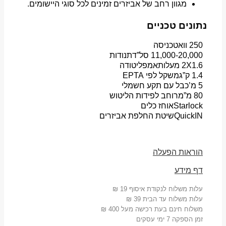
מגוון רחב של אביזרים זמינים לכל סוגי היישומים.
נתונים טכניים
250 וואט
כניסה
11,000-20,000 סל”ד
תנודות
2X1.6 מעלות
אמפליטודה
1.4 ק”ג
משקל לפי EPTA
5 מ’
כבל עם תקע חשמלי
80 מ”מ
רוחב לפידות הליטוש
Starlock
אוחז כלים
QuickIN
שיטת החלפת אביזרים
הוראות הפעלה
דף מידע
עלות משלוח לנקודת איסוף 19 ₪
עלות משלוח עד הבית 39 ₪
משלוח חינם בעת רכישה מעל 400 ₪
זמן הספקה 7 ימי עסקים