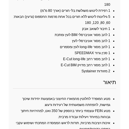
180
1 רפידת ליטוש משולשת בלי חורים (אורך 80 מ”מ)
5 גיליונות ליטוש ללא חורים בכל אחת מרמות החספוס (גרעין) הבאות:
60, 80, 120, 180
1 חיבור לשואב אבק
1 להב מסור אוניברסלי BIM לעץ ומתכת
1 להב מסור אוניברסלי לעץ
1 להב מסור long-life לעץ ומסמרים
1 סכין גרוד SPEEDMAX
1 להב מסור רחב E-Cut long-life
1 להב מסור רחב מדויק E-Cut BIM
2 מזוודות Systainer
תיאור
מנוע המופרד לחלוטין מהמארז החיצוני באמצעות יחידות שיכוך
גמישות, להפחתה משמעותית של רעידות ורעש.
מנוע FEIN עוצמתי ביותר בהספק של 350 ואט, למהירויות חיתוך
גבוהות במיוחד ויעילות עבודה מרבית.
איכות ויציבות מרביות, תודות לראש הממסרה המתכתי ושימוש עקבי