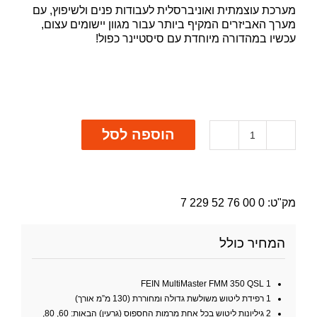
מערכת עוצמתית ואוניברסלית לעבודות פנים ולשיפוץ, עם
מערך האביזרים המקיף ביותר עבור מגוון יישומים עצום,
עכשיו במהדורה מיוחדת עם סיסטיינר כפול!
הוספה לסל
כמות
של
FEIN
MultiMaster
Systainer
מק"ט:
0 00 76 52 229 7
המחיר כולל
350 QSL
1 FEIN MultiMaster FMM
1 רפידת ליטוש משולשת גדולה ומחוררת (130 מ”מ אורך)
2 גיליונות ליטוש בכל אחת מרמות החספוס (גרעין) הבאות: 60, 80,