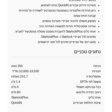
במסבי כדורים/מחטים.
מערכת הידוק אבזרים QuickIN נוחה לשימוש.
כיוון מהירות אלקטרוני באמצעות טכוגנרטור לשמירה על מהירות
קבועה תחת עומס.
ממשק משולב לחיבור אביזרי מערכת נוספים.
אחיזה אופטימלית הודות למשטח האחיזה הרך.
אוחז כלים StarlockPlus להעברת מומנט מעולה מהמכשיר לאביזר,
מתאים לכל אביזרי Starlock ו- StarlockPlus.
מגוון רחב של אביזרים זמינים לכל סוגי היישומים.
נתונים טכניים
כניסה
350 וואט
תנודות
10,000-19,500 סל”ד
אמפליטודה
2X1.7 מעלות
משקל לפי EPTA
1.4 ק”ג
כבל עם תקע חשמלי
5 מ”מ
רוחב רפידת הליטוש
80 מ”מ
אוחז כלים
StarlockPlus
שיטת החלפת אביזרים
QuickIN