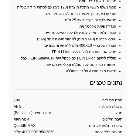
מהירות 1 לתבריגים חזקים.
פוטר נשלף העשוי מתכת מוצקה (120 נ”מ) עם לסתות הידוק בעלות
חודי קרביד, הדרך אמינה ביותר לקיבוע מקדחים.
מתאים לקידוח בקרביד עד 25 מ”מ.
הגדרת פיתול אלקטרונית.
הגנה מלאה מאבק למנוע ולחלקים האלקטרוניים.
2200 הברגות (5X40 מ”מ) למחזור טעינה אחד (5Ah).
הברגה של ברגיי 400X10 מ”מ ללא קידוח מקדים.
מטען אחד מתאים לכל סוללות FEIN Li-ion.
סוללת ליתיום FEIN Li-ion עם טכנולוגיית FEIN SafetyCell. כבל
תקשורת נפרד מגן על הסוללה והכלי מעומס יתר.
תצוגת מצב טעינה על גבי הסוללה.
נתונים טכניים
מתח הסוללה
18V
קיבולת הסוללה
5 Ah
מנוע
נטול פחמים (Brushless)
תיבת הילוכים
4 מהירויות
שיטת החלפת אביזרים
QuickIN MAX
מהירות, ללא עומס
400/800/1950/3850 סל”ד