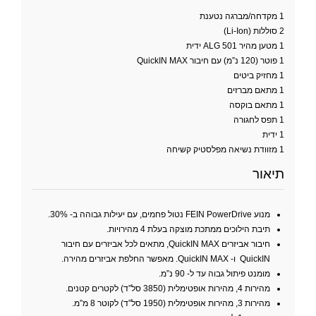
אביזרים
נרחב
1 מקדחה/מברגה נטענת
2 סוללות (Li-Ion)
1 מטען מהיר ALG 501 ידית
1 פוטר (120 נ”מ) עם חיבור QuickIN MAX
1 מחזיק ביטים
1 מתאם מברזים
1 מתאם בוקסה
1 תפס לחגורה
1 ידית
1 מזוודת נשיאה מפלסטיק קשיחה
תיאור
מנוע FEIN PowerDrive נטול פחמים, עם יעילות גבוהה ב- 30%.
תיבת הילוכים ממתכת מוצקה בעלת 4 מהירויות.
חיבור אביזרים QuickIN MAX, מתאים לכל אביזרים עם חיבור
QuickIN ו- QuickIN MAX. מאפשר החלפת אביזרים מהירה.
מומנט פיתול גבוה עד ל- 90 נ”מ.
מהירות 4, מהירות אופטימלית (3850 סל”ד) לקטרים קטנים.
מהירות 3, מהירות אופטימלית (1950 סל”ד) לקוטר 8 מ”מ.