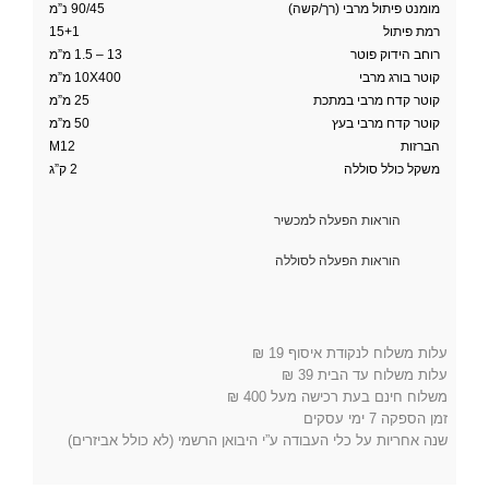
מומנט פיתול מרבי (רך/קשה)
90/45 נ”מ
רמת פיתול
15+1
רוחב הידוק פוטר
13 – 1.5 מ”מ
קוטר בורג מרבי
10X400 מ”מ
קוטר קדח מרבי במתכת
25 מ”מ
קוטר קדח מרבי בעץ
50 מ”מ
הברזות
M12
משקל כולל סוללה
2 ק”ג
הוראות הפעלה למכשיר
הוראות הפעלה לסוללה
עלות משלוח לנקודת איסוף 19 ₪
עלות משלוח עד הבית 39 ₪
משלוח חינם בעת רכישה מעל 400 ₪
זמן הספקה 7 ימי עסקים
שנה אחריות על כלי העבודה ע”י היבואן הרשמי (לא כולל אביזרים)