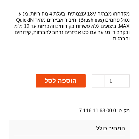
מקדחה/ מברגה 18V עוצמתית, בעלת 4 מהירויות, מנוע
נטול פחמים (Brushless) וחיבור אביזרים מהיר QuickIN
MAX. ביצועים ללא פשרות בקידוחים והברזות עד 12 מ”מ
ובקרביד. מגיעה עם סט אביזרים נרחב להברזות, קידוחים,
והברגות.
הוספה לסל
כמות
של
מברגה
מקדחה
ASCM
מק"ט:
0 00 63 11 116 7
18V
QM
עם
המחיר כולל
סט