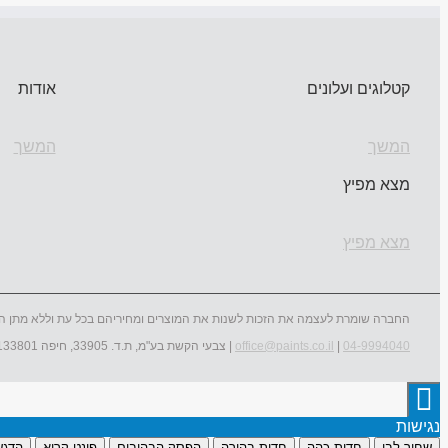
קטלוגים ועלונים
אודות
המשך
המשך
מצא מפיץ
מצא מפיץ
החברה שומרת לעצמה את הזכות לשנות את המוצרים ומחיריהם בכל עת וללא מתן ה
04-9994040
|
office@paints.co.il
| צבעי הקשת בע"מ, ת.ד. 33905, חיפה 3133801
נגישות
שחור לבן
חדות כהה
חדות בהירה
הפסק הבהובים
פונט קריא
הדגש