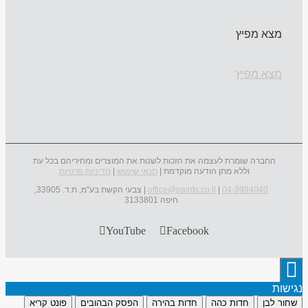
מצא מפיץ
מצא מפיץ
החברה שומרת לעצמה את הזכות לשנות את המוצרים ומחיריהם בכל עת
וללא מתן הודעה מוקדמת |
תנאי שימוש
|
מדיניות פרטיות
04-9994040
|
office@paints.co.il
| צבעי הקשת בע"מ, ת.ד. 33905,
חיפה 3133801
YouTube
Facebook
נגישות
שחור לבן
חדות כהה
חדות בהירה
הפסק הבהובים
פונט קריא