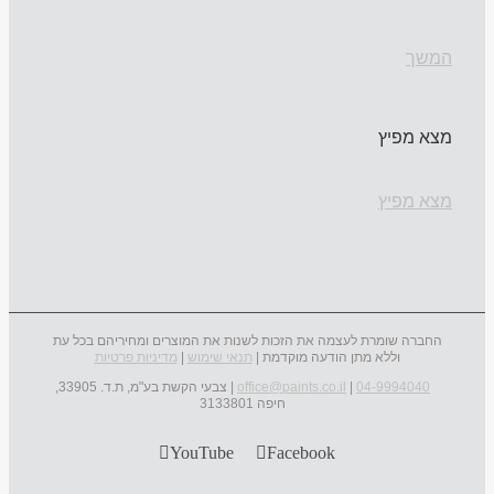
המשך
מצא מפיץ
מצא מפיץ
החברה שומרת לעצמה את הזכות לשנות את המוצרים ומחיריהם בכל עת
וללא מתן הודעה מוקדמת |
תנאי שימוש
|
מדיניות פרטיות
04-9994040
|
office@paints.co.il
| צבעי הקשת בע"מ, ת.ד. 33905,
חיפה 3133801
YouTube
Facebook