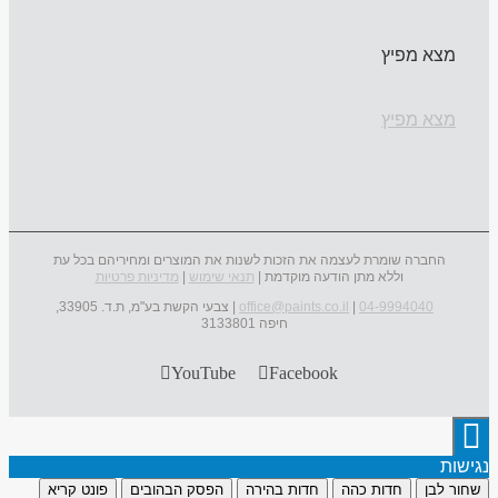
מצא מפיץ
מצא מפיץ
החברה שומרת לעצמה את הזכות לשנות את המוצרים ומחיריהם בכל עת
וללא מתן הודעה מוקדמת |
תנאי שימוש
|
מדיניות פרטיות
04-9994040
|
office@paints.co.il
| צבעי הקשת בע"מ, ת.ד. 33905,
חיפה 3133801
YouTube
Facebook
נגישות
שחור לבן
חדות כהה
חדות בהירה
הפסק הבהובים
פונט קריא