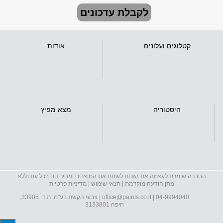
לקבלת עדכונים
קטלוגים ועלונים
אודות
היסטוריה
מצא מפיץ
החברה שומרת לעצמה את הזכות לשנות את המוצרים ומחיריהם בכל עת וללא
מתן הודעה מוקדמת |
תנאי שימוש
|
מדיניות פרטיות
04-9994040
|
office@paints.co.il
| צבעי הקשת בע"מ, ת.ד. 33905,
חיפה 3133801