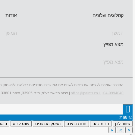
קטלוגים ועלונים
אודות
המשך
המשך
מצא מפיץ
מצא מפיץ
החברה שומרת לעצמה את הזכות לשנות את המוצרים ומחיריהם בכל עת וללא מתן ה
04-9994040
|
office@paints.co.il
| צבעי הקשת בע"מ, ת.ד. 33905, חיפה 3133801
נגישות
שחור לבן
חדות כהה
חדות בהירה
הפסק הבהובים
פונט קריא
הדגש
א
א
א