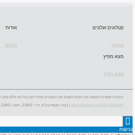
קטלוגים ועלונים
אודות
המשך
המשך
מצא מפיץ
מצא מפיץ
החברה שומרת לעצמה את הזכות לשנות את המוצרים ומחיריהם בכל עת וללא מתן ה
04-9994040
|
office@paints.co.il
| צבעי הקשת בע"מ, ת.ד. 33905, חיפה 3133801
נגישות