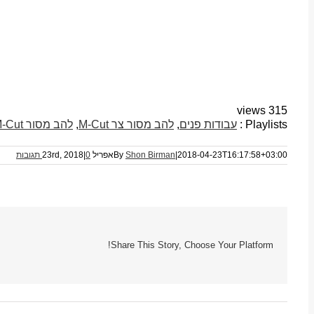
315 views
Playlists :
עבודות פנים
,
להב מסור צר M-Cut
,
להב מסור M-Cut
2018-04-23T16:17:58+03:00
|
Shon Birman
By
אפריל 23rd, 2018
0 תגובות
|
Share This Story, Choose Your Platform!