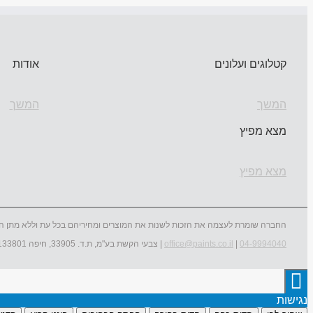
קטלוגים ועלונים
אודות
המשך
המשך
מצא מפיץ
מצא מפיץ
החברה שומרת לעצמה את הזכות לשנות את המוצרים ומחיריהם בכל עת וללא מתן ה
04-9994040
|
office@paints.co.il
| צבעי הקשת בע"מ, ת.ד. 33905, חיפה 3133801
נגישות