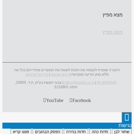
מצא מפיץ
מצא מפיץ
החברה שומרת לעצמה את הזכות לשנות את המוצרים ומחיריהם בכל עת
וללא מתן הודעה מוקדמת |
תנאי שימוש
|
מדיניות פרטיות
04-9994040
|
office@paints.co.il
| צבעי הקשת בע"מ, ת.ד. 33905,
חיפה 3133801
YouTube
Facebook
נגישות
שחור לבן
חדות כהה
חדות בהירה
הפסק הבהובים
פונט קריא