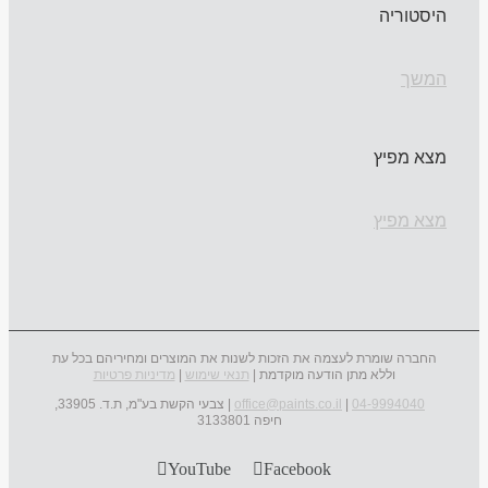
היסטוריה
המשך
מצא מפיץ
מצא מפיץ
החברה שומרת לעצמה את הזכות לשנות את המוצרים ומחיריהם בכל עת
וללא מתן הודעה מוקדמת |
תנאי שימוש
|
מדיניות פרטיות
04-9994040
|
office@paints.co.il
| צבעי הקשת בע"מ, ת.ד. 33905,
חיפה 3133801
YouTube
Facebook