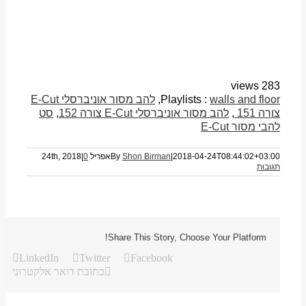
283 views
walls and floor
Playlists :
,
להב מסור אוניברסלי E-Cut
צורה 151
,
להב מסור אוניברסלי E-Cut צורה 152
,
סט
להבי מסור E-Cut
2018-04-24T08:44:02+03:00
|
Shon Birman
By
אפריל 24th, 2018
0
|
תגובות
Share This Story, Choose Your Platform!
LinkedIn
Twitter
Facebook
כתובת דואר אלקטרוני