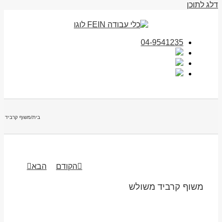
דלג לתוכן
04-9541235
בית
/
משוף קרביד מ
הקודם
הבא
משוף קרביד משולש