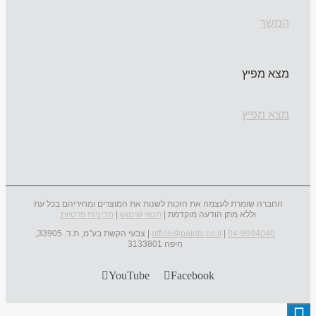
המשך
מצא מפיץ
מצא מפיץ
החברה שומרת לעצמה את הזכות לשנות את המוצרים ומחיריהם בכל עת
וללא מתן הודעה מוקדמת |
תנאי שימוש
|
מדיניות פרטיות
04-9994040
|
office@paints.co.il
| צבעי הקשת בע"מ, ת.ד. 33905,
חיפה 3133801
YouTube
Facebook