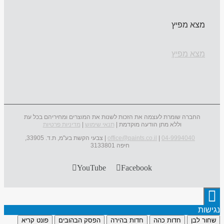
מצא מפיץ
מצא מפיץ
החברה שומרת לעצמה את הזכות לשנות את המוצרים ומחיריהם בכל עת
וללא מתן הודעה מוקדמת |
תנאי שימוש
|
מדיניות פרטיות
04-9994040
|
office@paints.co.il
| צבעי הקשת בע"מ, ת.ד. 33905,
חיפה 3133801
YouTube
Facebook
נגישות
שחור לבן
חדות כהה
חדות בהירה
הפסק הבהובים
פונט קריא