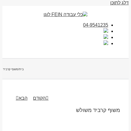
דלג לתוכן
04-9541235
בית
/
משוף קרביד מ
הקודם
הבא
משוף קרביד משולש