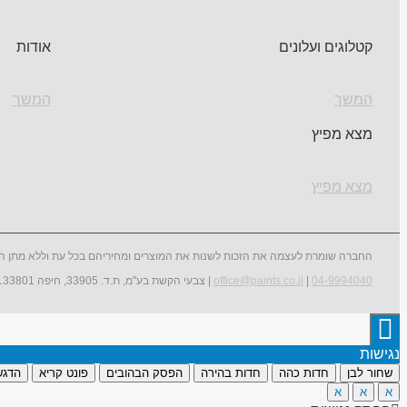
קטלוגים ועלונים
אודות
המשך
המשך
מצא מפיץ
מצא מפיץ
החברה שומרת לעצמה את הזכות לשנות את המוצרים ומחיריהם בכל עת וללא מתן ה
04-9994040
|
office@paints.co.il
| צבעי הקשת בע"מ, ת.ד. 33905, חיפה 3133801
נגישות
שחור לבן
חדות כהה
חדות בהירה
הפסק הבהובים
פונט קריא
הדגש
א
א
א