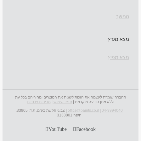
המשך
מצא מפיץ
מצא מפיץ
החברה שומרת לעצמה את הזכות לשנות את המוצרים ומחיריהם בכל עת
וללא מתן הודעה מוקדמת |
תנאי שימוש
|
מדיניות פרטיות
04-9994040
|
office@paints.co.il
| צבעי הקשת בע"מ, ת.ד. 33905,
חיפה 3133801
YouTube
Facebook