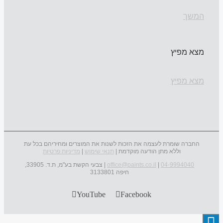
המשך
מצא מפיץ
מצא מפיץ
החברה שומרת לעצמה את הזכות לשנות את המוצרים ומחיריהם בכל עת
וללא מתן הודעה מוקדמת |
תנאי שימוש
|
מדיניות פרטיות
04-9994040
|
office@paints.co.il
| צבעי הקשת בע"מ, ת.ד. 33905,
חיפה 3133801
YouTube
Facebook