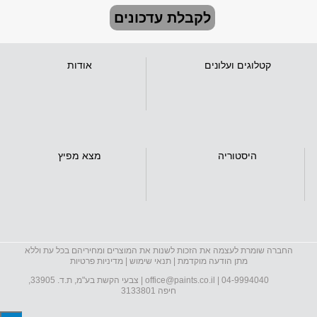
לקבלת עדכונים
קטלוגים ועלונים
אודות
היסטוריה
מצא מפיץ
החברה שומרת לעצמה את הזכות לשנות את המוצרים ומחיריהם בכל עת וללא
מתן הודעה מוקדמת |
תנאי שימוש
|
מדיניות פרטיות
04-9994040
|
office@paints.co.il
| צבעי הקשת בע"מ, ת.ד. 33905,
חיפה 3133801