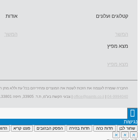
קטלוגים ועלונים
אודות
המשך
המשך
מצא מפיץ
מצא מפיץ
החברה שומרת לעצמה את הזכות לשנות את המוצרים ומחיריהם בכל עת וללא מתן ה
04-9994040
|
office@paints.co.il
| צבעי הקשת בע"מ, ת.ד. 33905, חיפה 3133801
נגישות
שחור לבן
חדות כהה
חדות בהירה
הפסק הבהובים
פונט קריא
הדגש
א
א
א