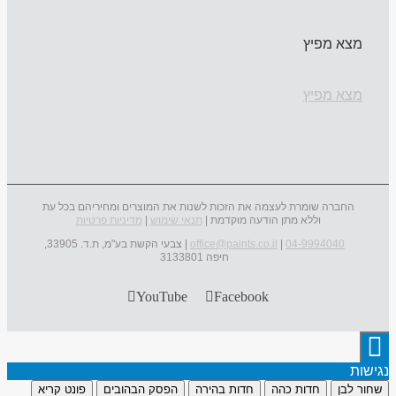
מצא מפיץ
מצא מפיץ
החברה שומרת לעצמה את הזכות לשנות את המוצרים ומחיריהם בכל עת
וללא מתן הודעה מוקדמת |
תנאי שימוש
|
מדיניות פרטיות
04-9994040
|
office@paints.co.il
| צבעי הקשת בע"מ, ת.ד. 33905,
חיפה 3133801
YouTube
Facebook
נגישות
שחור לבן
חדות כהה
חדות בהירה
הפסק הבהובים
פונט קריא