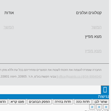
קטלוגים ועלונים
אודות
המשך
המשך
מצא מפיץ
מצא מפיץ
החברה שומרת לעצמה את הזכות לשנות את המוצרים ומחיריהם בכל עת וללא מתן ה
04-9994040
|
office@paints.co.il
| צבעי הקשת בע"מ, ת.ד. 33905, חיפה 3133801
נגישות
שחור לבן
חדות כהה
חדות בהירה
הפסק הבהובים
פונט קריא
הדגש
א
א
א