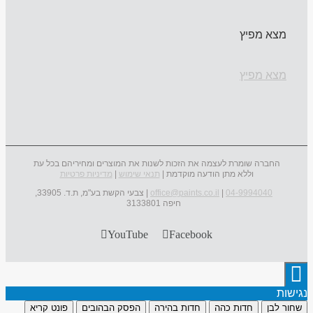
מצא מפיץ
מצא מפיץ
החברה שומרת לעצמה את הזכות לשנות את המוצרים ומחיריהם בכל עת
וללא מתן הודעה מוקדמת |
תנאי שימוש
|
מדיניות פרטיות
04-9994040
|
office@paints.co.il
| צבעי הקשת בע"מ, ת.ד. 33905,
חיפה 3133801
YouTube
Facebook
נגישות
שחור לבן
חדות כהה
חדות בהירה
הפסק הבהובים
פונט קריא