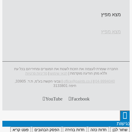
מצא מפיץ
מצא מפיץ
החברה שומרת לעצמה את הזכות לשנות את המוצרים ומחיריהם בכל עת
וללא מתן הודעה מוקדמת |
תנאי שימוש
|
מדיניות פרטיות
04-9994040
|
office@paints.co.il
| צבעי הקשת בע"מ, ת.ד. 33905,
חיפה 3133801
YouTube
Facebook
נגישות
שחור לבן
חדות כהה
חדות בהירה
הפסק הבהובים
פונט קריא