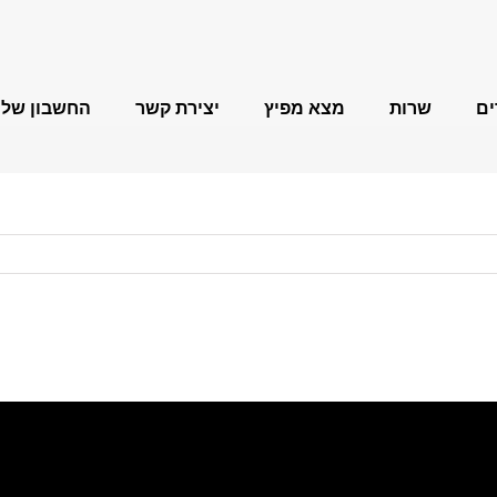
ם
שרות
מצא מפיץ
יצירת קשר
החשבון שלי
מברגות/מקדחות
תחזוקה ותיקונים
שאלות ותשובות
בטיחות בע