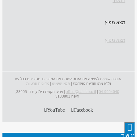
המשך
מצא מפיץ
מצא מפיץ
החברה שומרת לעצמה את הזכות לשנות את המוצרים ומחיריהם בכל עת
וללא מתן הודעה מוקדמת |
תנאי שימוש
|
מדיניות פרטיות
04-9994040
|
office@paints.co.il
| צבעי הקשת בע"מ, ת.ד. 33905,
חיפה 3133801
YouTube
Facebook
נגישות