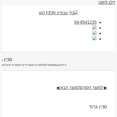
דלג לתוכן
04-9541235
סכין גר
בית
/
FEIN MultiMaster
/
אביזרים
/
אביזרים לתעשיית הרכב
/
סכין
▶ למוצר הקודם
למוצר הבא ◀
סכין גרוד