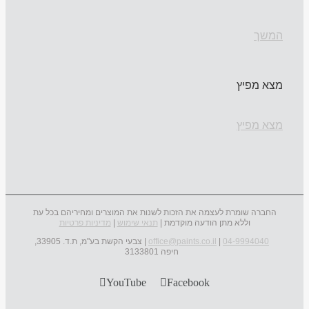
המשך
מצא מפיץ
מצא מפיץ
החברה שומרת לעצמה את הזכות לשנות את המוצרים ומחיריהם בכל עת
וללא מתן הודעה מוקדמת |
תנאי שימוש
|
מדיניות פרטיות
04-9994040
|
office@paints.co.il
| צבעי הקשת בע"מ, ת.ד. 33905,
חיפה 3133801
YouTube
Facebook