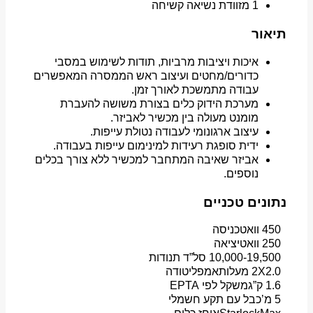
1 מזוודת נשיאה קשיחה
תיאור
איכות ויציבות מרביות, תודות לשימוש במסבי
כדורים/מחטים ועיצוב ראש הממסרה המאפשרים
עבודה מתמשכת לאורך זמן.
מערכת הידוק כלים בצורת משושה להעברת
מומנט מעולה בין מכשיר לאביזר.
עיצוב ארגונומי לעבודה נטולת עייפות.
ידית סופגת רעידות למינימום עייפות בעבודה.
אביזר שאיבה המתחבר למכשיר ללא צורך בכלים
נוספים.
נתונים טכניים
450 וואט
כניסה
250 וואט
יציאה
10,000-19,500 סל”ד
תנודות
2X2.0 מעלות
אמפליטודה
1.6 ק”ג
משקל לפי EPTA
5 מ’
כבל עם תקע חשמלי