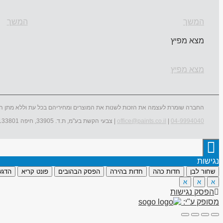
המשך
המשך
מצא מפיץ
מצא מפיץ
החברה שומרת לעצמה את הזכות לשנות את המוצרים ומחיריהם בכל עת וללא מתן ה
04-9994040
|
office@paints.co.il
| צבעי הקשת בע"מ, ת.ד. 33905, חיפה 3133801
נגישות
שחור לבן
חדות כהה
חדות בהירה
הפסק הבהובים
פונט קריא
הדגש
א
א
א
הפסק נגישות
מסופק ע"י: