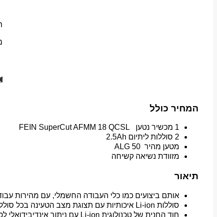
ה
מ
◀
המחיר כולל
1 מכשיר נטען FEIN SuperCut AFMM 18 QCSL
2 סוללות ליתיום 2.5Ah
מטען מהיר ALG 50
מזוודת נשיאה קשיחה
תיאור
אותם ביצועים כמו כלי העבודה החשמלי, עם מהירות עבוד
סוללות Li-ion איכותיות עם תצוגת מצב הטעינה בכל סוללה.
חוד החנית של טכנולוגית Li-ion עם ניתור אינדיבידואלי לכל תא.