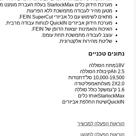
מערכת הידוק כלים StarlockMax בעלת העברת מומנט מעולה, מתאימה לכל אביזרי StarlockPlus ,Starlock, ו- StarlockMax.
מטען מהיר לעבודה מתמשכת ללא הפרעות.
מתאים לשימוש עם כל אביזרי FEIN SuperCut.
מערכת הידוק אביזרים QuickIN לנוחות עבודה מרבית.
האיכות והאמינות יוצאות הדופן של FEIN.
עוצב לעבודה מתמשכת תחת עומס.
שליטת מהירות אלקטרונית.
נתונים טכניים
18V
מתח הסוללה
2.5 Ah
קיבולת הסוללה
10,000-19,500 סל”ד
תנודות
2X2.0 מעלות
אמפליטודה
1.6 ק”ג
משקל כולל סוללה
StarlockMax
אוחז כלים
QuickIN
שיטת החלפת אביזרים
הוראות הפעלה למכשיר
הוראות הפעלה למטען