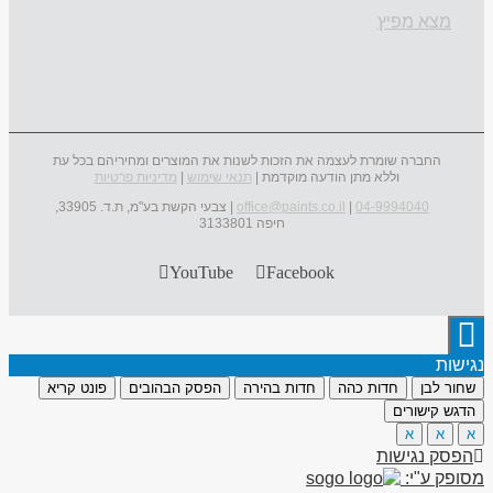
מצא מפיץ
החברה שומרת לעצמה את הזכות לשנות את המוצרים ומחיריהם בכל עת
וללא מתן הודעה מוקדמת |
תנאי שימוש
|
מדיניות פרטיות
04-9994040
|
office@paints.co.il
| צבעי הקשת בע"מ, ת.ד. 33905,
חיפה 3133801
YouTube
Facebook
נגישות
שחור לבן
חדות כהה
חדות בהירה
הפסק הבהובים
פונט קריא
הדגש קישורים
א
א
א
הפסק נגישות
מסופק ע"י: