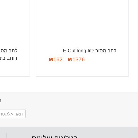
להב מסור E-Cut long-life
רוחב בינו
₪
162
₪
1376
–
ה