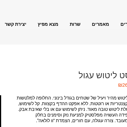
ים
מאמרים
שרות
מצא מפיץ
יצירת קשר
FEIN MultiMaster
משחזות זווית
ט ליטוש עגול
₪
2
מקדחות מגנטיות
יטוש מהיר ויעיל של שטחים בגודל בינוני. החלופה למלטשות
צנטריות או רוטטות. ללא אפקט ההדף בקצוות. קל לשימוש,
ולת ליטוש טובה מאוד. ניתן לשימוש עם או בלי שאיבת אבק.
ידה העשויה מפלסטיק למניעת נזק וסימנים בחלק
עובד. צורה עגולה, עם חורים, הצמדת “וו לולאה”.