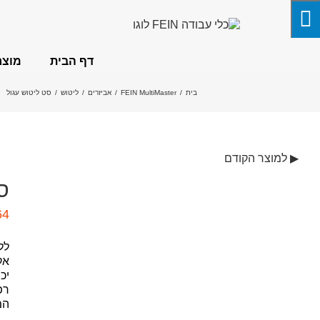
לג
תוכן
דף הבית
מוצר
בית
/
FEIN MultiMaster
/
אביזרים
/
ליטוש
/
סט ליטוש עגול
▶ למוצר הקודם
ס
64
לל
אק
יכ
רפ
המ