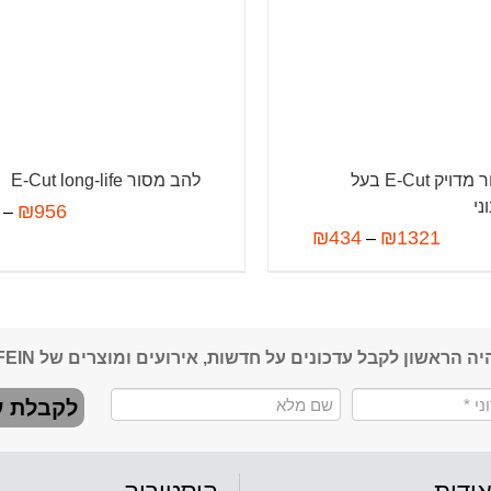
להב מסור מדויק E-Cut בעל
להב מסור E-Cut long-life
ני
₪
956
–
₪
434
₪
1321
–
יה הראשון לקבל עדכונים על חדשות, אירועים ומוצרים של FEIN
לקבלת ע