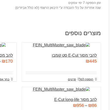
זמן הספקה 7 ימי עסקים
שנה אחריות על כלי העבודה ע”י היבואן הרשמי (לא כולל אביזרים)
מוצרים נוספים
להבי מסור E-Cut סט קומבו
להב מסור מדויק 
₪
170
₪
445
–
הוספה לסל
פרטים
בחר אפש
להב מסור E-Cut long-life
₪
956
₪
86
–