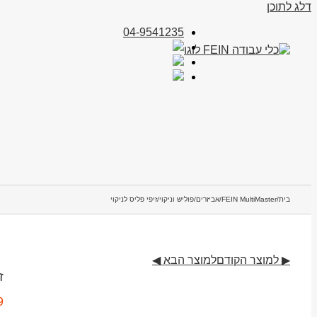
דלג לתוכן
04-9541235
בית
/
FEIN MultiMaster
/
אביזרים
/
פוליש וניקוי
/
זיפי פליס לניקוי
▶ למוצר הקודם
למוצר הבא ◀
ז
9