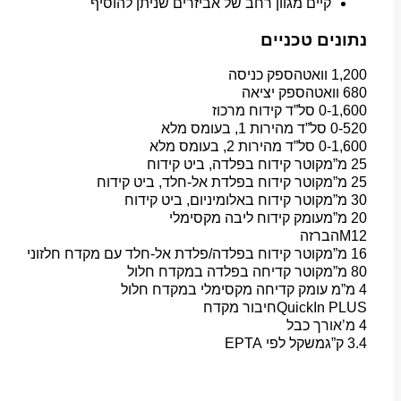
קיים מגוון רחב של אביזרים שניתן להוסיף
נתונים טכניים
1,200 וואט
הספק כניסה
680 וואט
הספק יציאה
0-1,600 סל”ד
קידוח מרכוז
0-520 סל”ד
מהירות 1, בעומס מלא
0-1,600 סל”ד
מהירות 2, בעומס מלא
25 מ”מ
קוטר קידוח בפלדה, ביט קידוח
25 מ”מ
קוטר קידוח בפלדת אל-חלד, ביט קידוח
30 מ”מ
קוטר קידוח באלומיניום, ביט קידוח
20 מ”מ
עומק קידוח ליבה מקסימלי
M12
הברזה
16 מ”מ
קוטר קידוח בפלדה/פלדת אל-חלד עם מקדח חלזוני
80 מ”מ
קוטר קדיחה בפלדה במקדח חלול
4 מ”מ
עומק קדיחה מקסימלי במקדח חלול
QuickIn PLUS
חיבור מקדח
4 מ’
אורך כבל
3.4 ק”ג
משקל לפי EPTA