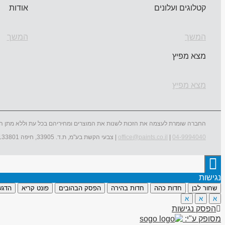
קטלוגים ועלונים
אודות
המשך
המשך
מצא מפיץ
מצא מפיץ
החברה שומרת לעצמה את הזכות לשנות את המוצרים ומחיריהם בכל עת וללא מתן ה
04-9994040
|
office@paints.co.il
| צבעי הקשת בע"מ, ת.ד. 33905, חיפה 3133801
נגישות
שחור לבן
חדות כהה
חדות בהירה
הפסק הבהובים
פונט קריא
הדגש
א
א
א
הפסק נגישות
מסופק ע"י: