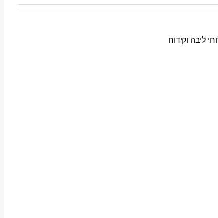
מ, בעלת 2 מהירויות, לקידוחי ליבה וקידוח