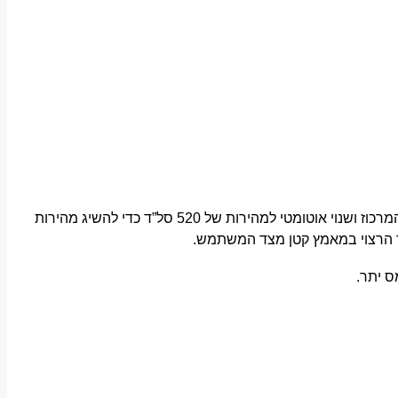
מהירה עד פי 6 הודות לטכנולוגיית קידוח חדשנית. קדיחת מרכוז בעומק 5 מ”מ במהירות של 1,600 סל”ד ולאחריה ניתוק מקדח המרכוז ושנוי אוטומטי למהירות של 520 סל”ד כדי להשיג מהירות
ר הרצוי במאמץ קטן מצד המשתמש.
ס יתר.