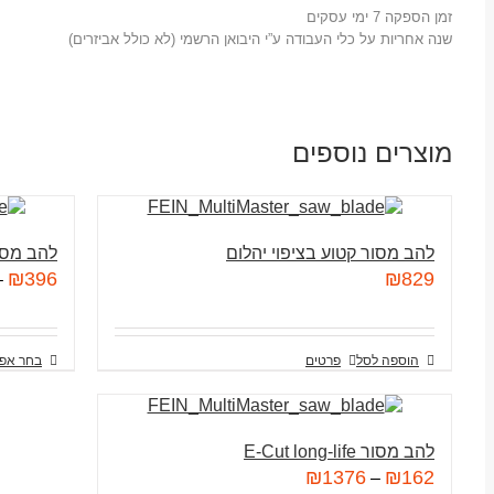
זמן הספקה 7 ימי עסקים
שנה אחריות על כלי העבודה ע”י היבואן הרשמי (לא כולל אביזרים)
מוצרים נוספים
להב מסור קטוע בציפוי יהלום
להב מסור 
₪
396
₪
829
–
הוספה לסל
פרטים
בחר אפש
להב מסור E-Cut long-life
₪
1376
₪
162
–