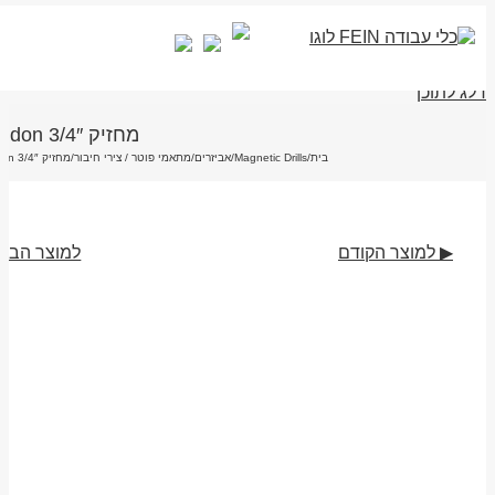
דלג לתוכן
מחזיק 3/4″ Weldon
בית
/
Magnetic Drills
/
אביזרים
/
מתאמי פוטר / צירי חיבור
/
מחזיק 3/4″ Weldon
▶ למוצר הקודם
למוצר הבא
מח