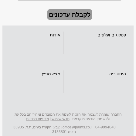
לקבלת עדכונים
קטלוגים ועלונים
אודות
היסטוריה
מצא מפיץ
החברה שומרת לעצמה את הזכות לשנות את המוצרים ומחיריהם בכל עת
וללא מתן הודעה מוקדמת |
תנאי שימוש
|
מדיניות פרטיות
04-9994040
|
office@paints.co.il
| צבעי הקשת בע"מ, ת.ד. 33905,
חיפה 3133801