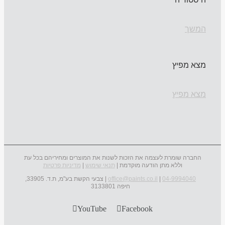
המשך
מצא מפיץ
מצא מפיץ
החברה שומרת לעצמה את הזכות לשנות את המוצרים ומחיריהם בכל עת
וללא מתן הודעה מוקדמת |
תנאי שימוש
|
מדיניות פרטיות
04-9994040
|
office@paints.co.il
| צבעי הקשת בע"מ, ת.ד. 33905,
חיפה 3133801
YouTube
Facebook