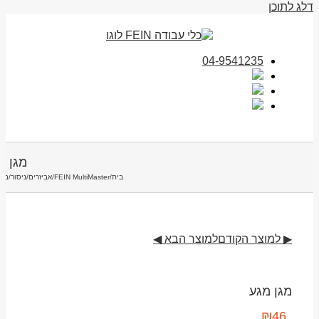
דלג לתוכן
04-9541235
מגן מ
בית
/
FEIN MultiMaster
/
אביזרים
/
ניסור
/
מגן
▶ למוצר הקודם
למוצר הבא ◀
מגן מגע
₪
46