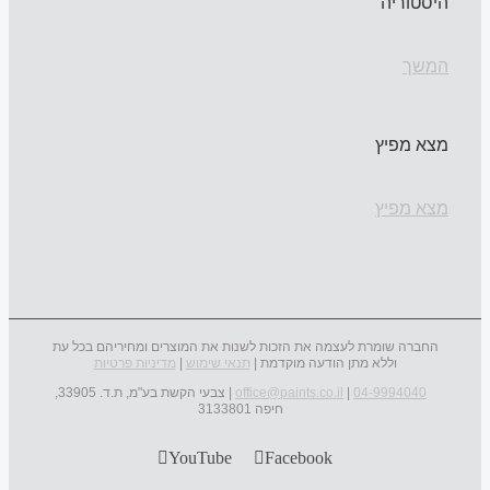
היסטוריה
המשך
מצא מפיץ
מצא מפיץ
החברה שומרת לעצמה את הזכות לשנות את המוצרים ומחיריהם בכל עת
וללא מתן הודעה מוקדמת |
תנאי שימוש
|
מדיניות פרטיות
04-9994040
|
office@paints.co.il
| צבעי הקשת בע"מ, ת.ד. 33905,
חיפה 3133801
YouTube
Facebook