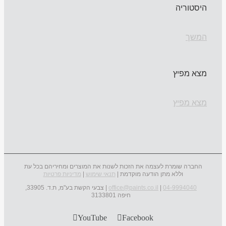
היסטוריה
המשך
מצא מפיץ
מצא מפיץ
החברה שומרת לעצמה את הזכות לשנות את המוצרים ומחיריהם בכל עת
וללא מתן הודעה מוקדמת |
תנאי שימוש
|
מדיניות פרטיות
04-9994040
|
office@paints.co.il
| צבעי הקשת בע"מ, ת.ד. 33905,
חיפה 3133801
YouTube
Facebook