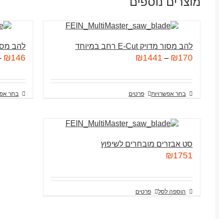
מוצרים נוספים
להב מסור מדויק E-Cut רחב במיוחד
להב מסור long-life
₪
146
₪
1441
₪
170
–
–
בחר אפשרויות
פרטים
בחר אפש
סט אבזרים מובחרים לשיפוץ
₪
1751
הוספה לסל
פרטים