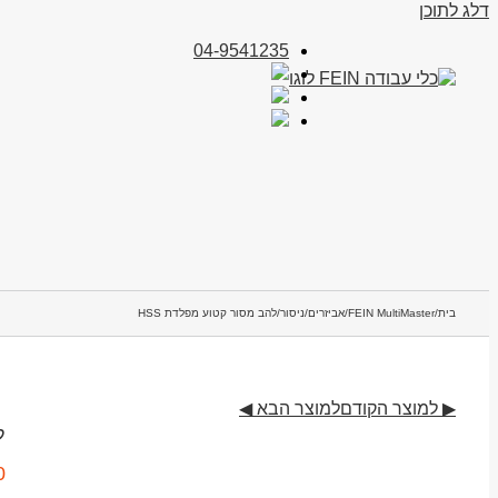
דלג לתוכן
04-9541235
בית
/
FEIN MultiMaster
/
אביזרים
/
ניסור
/
להב מסור קטוע מפלדת HSS
▶ למוצר הקודם
למוצר הבא ◀
ל
0