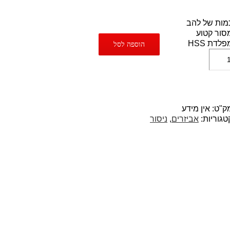
מות של להב
סור קטוע
פלדת HSS
הוספה לסל
ק"ט:
אין מידע
טגוריות:
אביזרים
,
ניסור